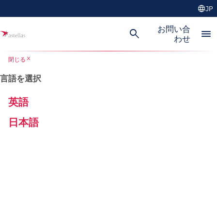
language
JP
お問い合
search
menu
わせ
close
閉じる
言語を選択
英語
日本語