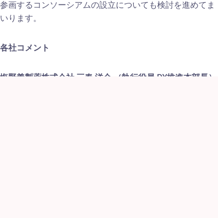
参画するコンソーシアムの設立についても検討を進めてま
いります。
各社コメント
塩野義製薬株式会社 三春 洋介 （執行役員 DX推進本部長）
このたびの基本合意書の締結により3社でDTx流通プラット
フォームの構想検討に取り組めることを大変うれしく思い
ます。各社の強みやノウハウを活かした「共創」に取り組
むことで、国内DTxのスムーズな普及につながる価値の高
いプラットフォームが提供できると確信しています。引き
続き、患者さまや社会の抱える困り事の解決に向けた新た
なソリューションの提供に取り組んでまいります。
アステラス製薬株式会社 Adam Pearson （経営戦略担当）
アステラス製薬は、医薬品に留まらず、ペイシェントジャ