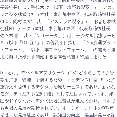
塩野義製薬株式会社（本社：大阪市中央区、代表取締役会
長兼社長CEO：手代木 功、以下「塩野義製薬」）、アステ
ラス製薬株式会社（本社：東京都中央区、代表取締役社長
CEO：岡村 直樹、以下「アステラス製薬」）、および株式
会社NTTデータ（本社：東京都江東区、代表取締役社長：
佐々木 裕、以下「NTTデータ」）は、デジタル治療サービ
ス（以下「DTx注1」）の普及を目指し、「DTx流通プラッ
トフォーム」（以下「本プラットフォーム」）の開発・運
用に向けた検討を開始する基本合意書を締結しました。
DTxとは、モバイルアプリケーションなどを通じて「疾患
等を治療、管理、予防するため、エビデンスに基づいた治
療介入を提供するデジタル治療サービス」であり、新たな
モダリティ注2（治療手段）として注目されています。米
国やドイツなどの海外では既に普及が進んでおり、日本で
も今後の発展が期待されています。しかし、日本のDTx市
場はまだ発展途上であり、認知度の向上、製品開発や承認