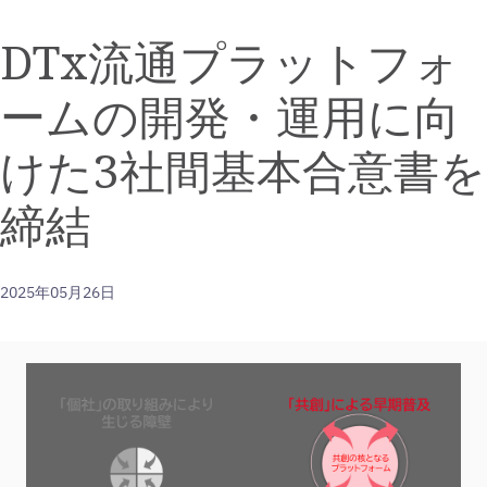
this
this
this
the
the
a
page
page
page
RSS
URL
printable
DTx流通プラットフォ
on
on
on
feed
of
version
Facebook
LinkedIn
Twitter
for
this
of
ームの開発・運用に向
this
page
this
page
to
page
a
けた3社間基本合意書を
friend
締結
2025年05月26日
View