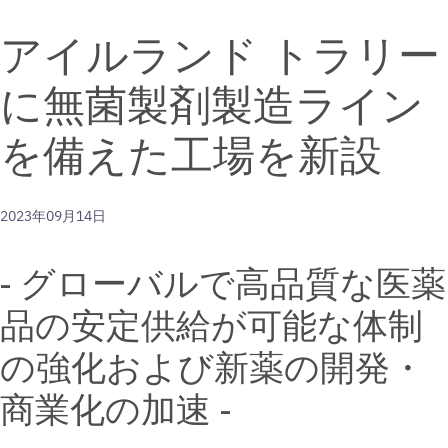
this
this
this
the
the
a
page
page
page
RSS
URL
printable
アイルランド トラリー
on
on
on
feed
of
version
Facebook
LinkedIn
Twitter
for
this
of
に無菌製剤製造ライン
this
page
this
page
to
page
a
を備えた工場を新設
friend
2023年09月14日
- グローバルで高品質な医薬
品の安定供給が可能な体制
の強化および新薬の開発・
商業化の加速 -