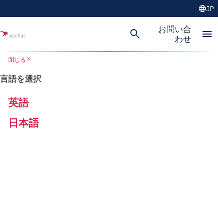
language
JP
お問い合
search
menu
わせ
close
閉じる
言語を選択
英語
日本語