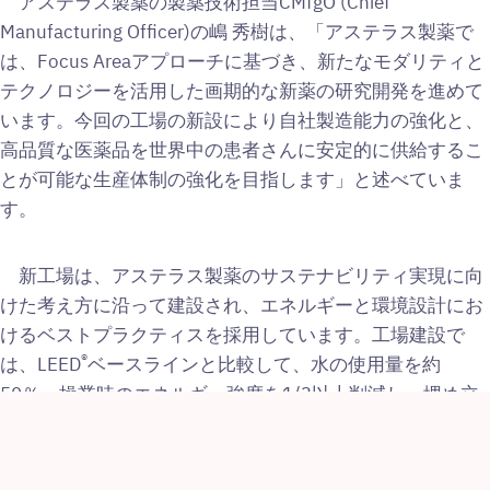
アステラス製薬の製薬技術担当CMfgO (Chief
Manufacturing Officer)の嶋 秀樹は、「アステラス製薬で
は、Focus Areaアプローチに基づき、新たなモダリティと
テクノロジーを活用した画期的な新薬の研究開発を進めて
います。今回の工場の新設により自社製造能力の強化と、
高品質な医薬品を世界中の患者さんに安定的に供給するこ
とが可能な生産体制の強化を目指します」と述べていま
す。
新工場は、アステラス製薬のサステナビリティ実現に向
けた考え方に沿って建設され、エネルギーと環境設計にお
けるベストプラクティスを採用しています。工場建設で
®
は、LEED
ベースラインと比較して、水の使用量を約
50％、操業時のエネルギー強度を1/3以上削減し、埋め立
て廃棄物をゼロにすることを目指します。これらは、太陽
光発電パネルやバイオマスボイラーを含む工場内で活用し
ている再生可能技術と同様に、アステラス製薬の環境への