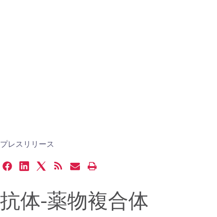
プレスリリース
Share
Share
Share
Get
Email
Open
this
this
this
the
the
a
page
page
page
RSS
URL
printable
抗体-薬物複合体
on
on
on
feed
of
version
Facebook
LinkedIn
Twitter
for
this
of