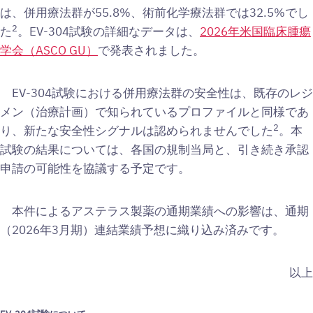
は、併用療法群が55.8%、術前化学療法群では32.5%でし
2
た
。EV-304試験の詳細なデータは、
2026年米国臨床腫瘍
学会（ASCO GU）
で発表されました。
EV-304試験における併用療法群の安全性は、既存のレジ
メン（治療計画）で知られているプロファイルと同様であ
2
り、新たな安全性シグナルは認められませんでした
。本
試験の結果については、各国の規制当局と、引き続き承認
申請の可能性を協議する予定です。
本件によるアステラス製薬の通期業績への影響は、通期
（2026年3月期）連結業績予想に織り込み済みです。
以上