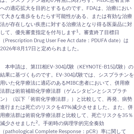
は、シスプラチン適応の有無に関わらず、MIBC患者全体
への適応拡大を目的とするものです。FDAは、治療におい
て大きな進歩をもたらす可能性がある、または有効な治療
法が存在しない疾患に対する治療法となり得る医薬品に対
1
して、優先審査指定を付与します
。審査終了目標日
（Prescription Drug User Fee Act date：PDUFA date）は
2026年8月17日と定められました。
本申請は、第III相EV-304試験（KEYNOTE-B15試験）の
結果に基づくものです。EV-304試験では、シスプラチンを
用いた化学療法に適応のあるMIBC患者において、併用療
法群は術前補助化学療法群（ゲムシタビンとシスプラチ
ン）（以下「術前化学療法群」）と比較して、再発、病勢
進行または死亡のリスクを47%減少させました。また、併
用療法群は術前化学療法群と比較して、死亡リスクを35％
2
減少させました
。手術時の病理学的完全奏効
（pathological Complete Response：pCR）率に関して