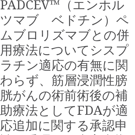
PADCEV™（エンホル
this
page
this
page
to
page
a
ツマブ ベドチン）ペ
friend
ムブロリズマブとの併
用療法についてシスプ
ラチン適応の有無に関
わらず、筋層浸潤性膀
胱がんの術前術後の補
助療法としてFDAが適
応追加に関する承認申