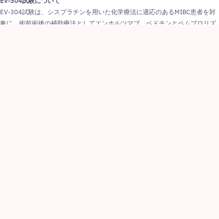
EV-304試験について
EV-304試験は、シスプラチンを用いた化学療法に適応のあるMIBC患者を対
象に、術前術後の補助療法としてエンホルツマブ ベドチンとペムブロリズ
マブの併用療法と、術前補助化学療法（ゲムシタビンとシスプラチン）を比
較評価する、非盲検無作為化第III相試験です。被験者は、併用療法群、術前
化学療法群に無作為に割り付けられました。いずれの群においても、膀胱摘
除術が実施されました。エンホルツマブ ベドチンとペムブロリズマブの併用
療法は、手術前後に分けて実施され、エンホルツマブ ベドチンは計9サイク
3
ル、ペムブロリズマブは計17サイクル投与されました
。
主要評価項目は、併用療法群と術前化学療法群を比較したEFSです。これ
は、次のいずれかのイベントの最初の発生までの時間として定義されます：
膀胱全摘除術（Radical Cystectomy: RC）を妨げる病勢の進行、残存病変を
有する患者がRCを受けられなかった場合、手術時の肉眼的残存病変、画像検
査および/または生検によって評価された局所または遠隔の再発、原因を問わ
3
ない死亡。主な副次評価項目は、OSならびにpCR率です
。
EV-304試験の詳細は、
www.clinicaltrials.gov.
を参照ください。