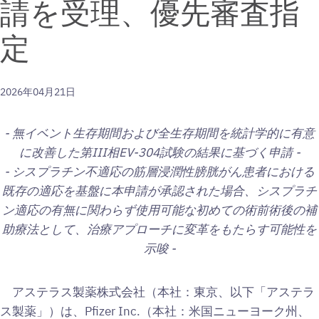
請を受理、優先審査指
定
2026年04月21日
- 無イベント生存期間および全生存期間を
統計学的に有意
に改善した第III相EV-304試験の結果に基づく申請 -
- シスプラチン不適応の筋層浸潤性膀胱がん患者における
既存の適応を基盤に本申請が承認された場合、シスプラチ
ン適応の有無に関わらず使用可能な
初めての術前術後の補
助療法として、治療アプローチに変革をもたらす可能性を
示唆 -
アステラス製薬株式会社（本社：東京、以下「アステラ
ス製薬」）は、Pfizer Inc.（本社：米国ニューヨーク州、