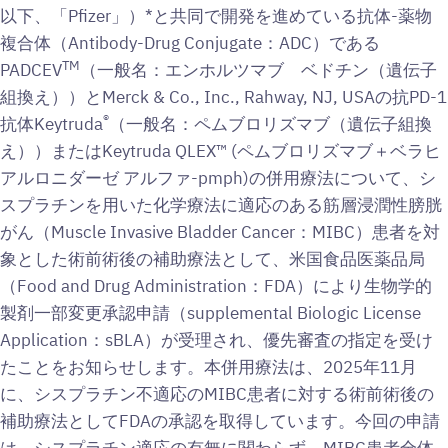
以下、「Pfizer」）*と共同で開発を進めている抗体-薬物
複合体（Antibody-Drug Conjugate：ADC）である
TM
PADCEV
（一般名：エンホルツマブ ベドチン（遺伝子
組換え））とMerck & Co., Inc., Rahway, NJ, USAの抗PD-1
®
抗体Keytruda
（一般名：ペムブロリズマブ（遺伝子組換
え））またはKeytruda QLEX™ (ペムブロリズマブ＋ベラヒ
アルロニダーゼ アルファ-pmph)の併用療法について、シ
スプラチンを用いた化学療法に適応のある筋層浸潤性膀胱
がん（Muscle Invasive Bladder Cancer：MIBC）患者を対
象とした術前術後の補助療法として、米国食品医薬品局
（Food and Drug Administration：FDA）により生物学的
製剤一部変更承認申請（supplemental Biologic License
Application：sBLA）が受理され、優先審査の指定を受け
たことをお知らせします。本併用療法は、2025年11月
に、シスプラチン不適応のMIBC患者に対する術前術後の
補助療法としてFDAの承認を取得しています。今回の申請