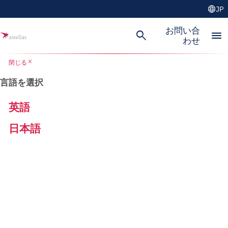
language
JP
お問い合
search
menu
わせ
close
閉じる
言語を選択
英語
日本語