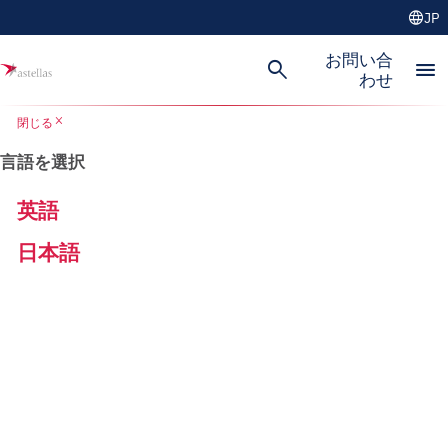
language
JP
お問い合
search
menu
わせ
close
閉じる
言語を選択
英語
日本語