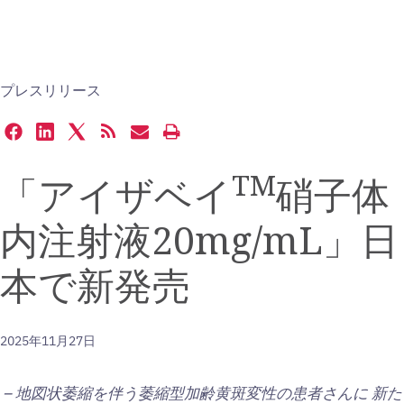
プレスリリース
Share
Share
Share
Get
Email
Open
this
this
this
the
the
a
page
page
page
RSS
URL
printable
TM
「アイザベイ
硝子体
on
on
on
feed
of
version
Facebook
LinkedIn
Twitter
for
this
of
内注射液20mg/mL」日
this
page
this
page
to
page
a
本で新発売
friend
2025年11月27日
–
地図状萎縮を伴う萎縮型加齢黄斑変性の患者さんに
新た