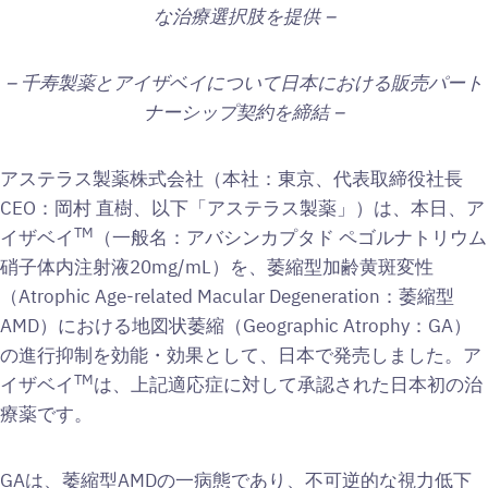
な治療選択肢を提供
–
–
千寿製薬とアイザベイについて日本における販売パート
ナーシップ契約を締結
–
アステラス製薬株式会社（本社：東京、代表取締役社長
CEO：岡村 直樹、以下「アステラス製薬」）は、本日、ア
TM
イザベイ
（一般名：アバシンカプタド ペゴルナトリウム
硝子体内注射液20mg/mL）を、萎縮型加齢黄斑変性
（Atrophic Age-related Macular Degeneration：萎縮型
AMD）における地図状萎縮（Geographic Atrophy：GA）
の進行抑制を効能・効果として、日本で発売しました。ア
TM
イザベイ
は、上記適応症に対して承認された日本初の治
療薬です。
GAは、萎縮型AMDの一病態であり、不可逆的な視力低下