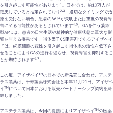
1
を引き起こす可能性があります
。日本では、約10万人が
2,3
罹患していると推定されており
、適切なタイミングで治
療を受けない場合、患者の66%が失明または重度の視覚障
4,5
害に至る可能性があるとされています
。GAを伴う萎縮
型AMDは、患者の日常生活や精神的な健康状態に重大な影
響を与える疾患です。補体因子C5阻害剤であるアイザベイ
TM
は、網膜細胞の変性を引き起こす補体系の活性を低下さ
せることによりGAの進行を遅らせ、視覚障害を抑制するこ
6,7
とが期待されます
。
TM
この度、アイザベイ
の日本での新発売に合わせ、アステ
ラス製薬は、千寿製薬株式会社と本年11月21日、アイザベ
TM
イ
について日本における販売パートナーシップ契約を締
結しました。
TM
アステラス製薬は、今回の提携によりアイザベイ
の医薬