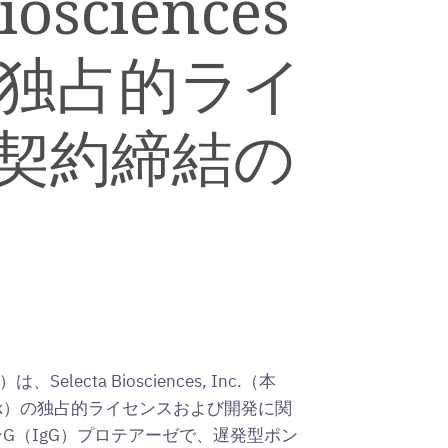
sciences
on
on
on
feed
of
version
Facebook
LinkedIn
Twitter
for
this
of
this
page
this
kの独占的ライ
page
to
page
a
friend
契約締結の
a Biosciences, Inc.（本
（Xork）の独占的ライセンスおよび開発に関
ンG（IgG）プロテアーゼで、遅発型ポン