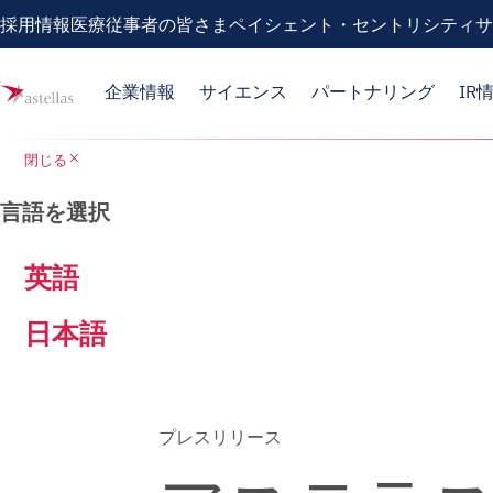
採用情報
医療従事者の皆さま
ペイシェント・セントリシティ
サ
企業情報
サイエンス
パートナリング
IR
close
閉じる
言語を選択
英語
日本語
プレスリリース