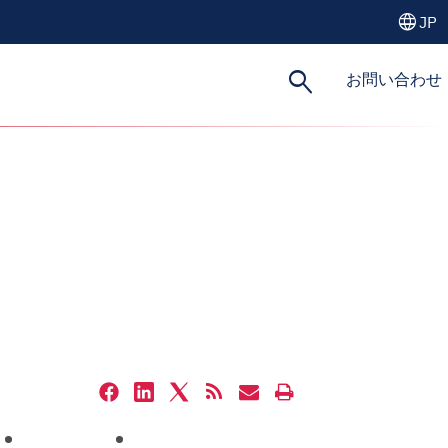
language
JP
search
お問い合わせ
Share
Share
Share
Get
Email
Open
this
this
this
the
the
a
page
page
page
RSS
URL
printable