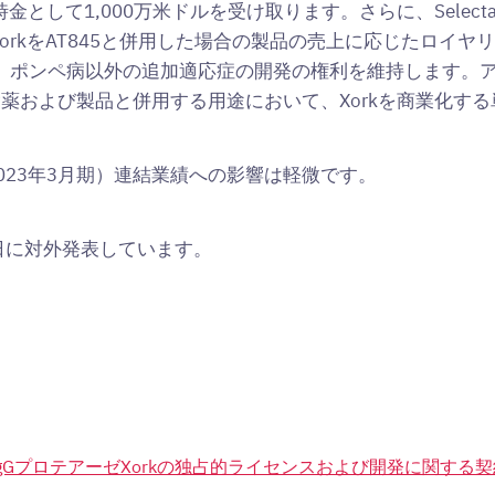
時金として1,000万米ドルを受け取ります。さらに、Sele
、XorkをAT845と併用した場合の製品の売上に応じたロイ
を担当し、ポンペ病以外の追加適応症の開発の権利を維持します
験薬および製品と併用する用途において、Xorkを商業化す
23年3月期）連結業績への影響は軽微です。
日に対外発表しています。
nces社 IgGプロテアーゼXorkの独占的ライセンスおよび開発に関す