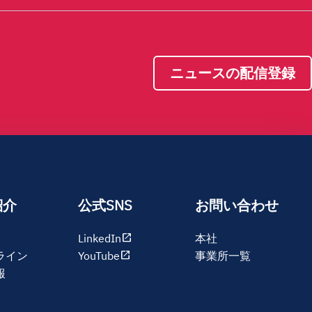
ニュースの配信登録
紹介
公式SNS
お問い合わせ
open_in_new
LinkedIn
本社
open_in_new
ライン
YouTube
事業所一覧
報