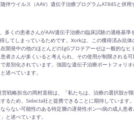
随伴ウイルス（AAV）遺伝子治療プログラムAT845と併
nnは、「現在、多くの患者さんがAAV遺伝子治療の臨床試験の適
獲得してしまっているためです。Xorkは、この獲得済み抗
在開発中の他のほとんどのIgGプロテアーゼは一般的なヒ
患者さんが多くいると考えられ、その使用が制限される可能
とで差別化されています。強固な遺伝子治療ポートフォリオ
」と述べています。
経営戦略担当の岡村直樹は、「私たちは、治療の選択肢が限
するため、Selecta社と提携できることに期待していま
はならない可能性のある特定層の遅発性ポンぺ病の成人患者
す」と述べています。